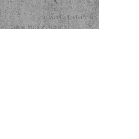
Mittwochs Lieferung
Gesund, frisch und lecker.
Kontakt
Schillerstr. 81